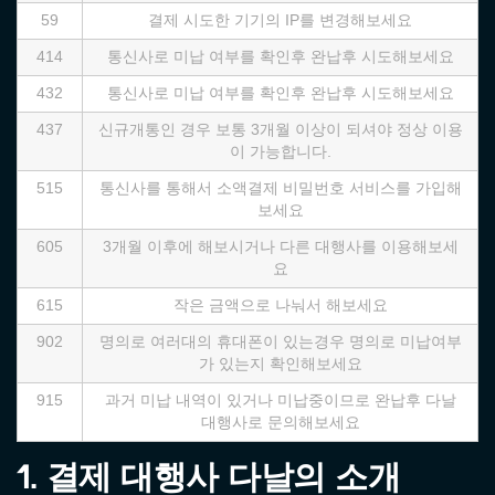
59
결제 시도한 기기의 IP를 변경해보세요
414
통신사로 미납 여부를 확인후 완납후 시도해보세요
432
통신사로 미납 여부를 확인후 완납후 시도해보세요
437
신규개통인 경우 보통 3개월 이상이 되셔야 정상 이용
이 가능합니다.
515
통신사를 통해서 소액결제 비밀번호 서비스를 가입해
보세요
605
3개월 이후에 해보시거나 다른 대행사를 이용해보세
요
615
작은 금액으로 나눠서 해보세요
902
명의로 여러대의 휴대폰이 있는경우 명의로 미납여부
가 있는지 확인해보세요
915
과거 미납 내역이 있거나 미납중이므로 완납후 다날
대행사로 문의해보세요
1. 결제 대행사 다날의 소개