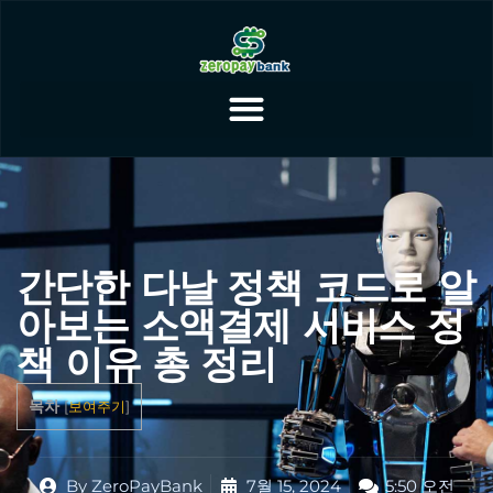
간단한 다날 정책 코드로 알
아보는 소액결제 서비스 정
책 이유 총 정리
목차
[
보여주기
]
By
ZeroPayBank
7월 15, 2024
5:50 오전