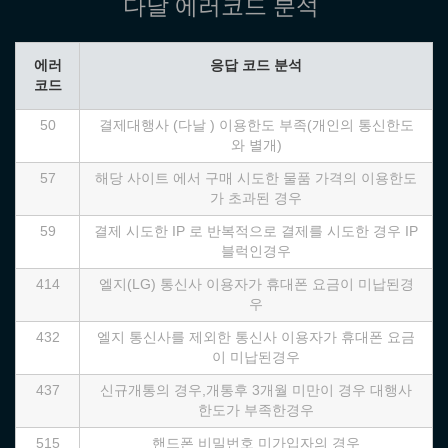
다날 에러코드 분석
에러
응답 코드 분석
코드
50
결제대행사 (다날 ) 이용한도 부족(개인의 통신한도
와 별개)
57
해당 사이트 에서 구매 시도한 물품 가격의 이용한도
가 초과된 경우
59
결제 시도한 IP 로 반복적으로 결제를 시도한 경우 IP
블럭인경우
414
엘지(LG) 통신사 이용자가 휴대폰 요금이 미납된경
우
432
엘지 통신사를 제외한 통신사 이용자가 휴대폰 요금
이 미납된경우
437
신규개통의 경우,개통후 3개월 미만이 경우 대행사
한도가 부족한경우
515
핸드폰 비밀번호 미가입자의 경우